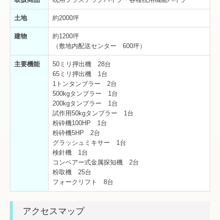
土地
約2000坪
建物
約1200坪
（敷地内配送センター 600坪）
主要機能
50ミリ押出機 28台
65ミリ押出機 1台
1トンタンブラー 2台
500kgタンブラー 1台
200kgタンブラー 1台
試作用50kgタンブラー 1台
粉砕機100HP 1台
粉砕機5HP 2台
グラッシュミキサー 1台
検針機 1台
コンベアー式金属探知機 2台
粉取機 25台
フォークリフト 8台
アクセスマップ