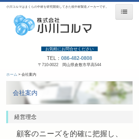
小川コルマはまくらの中材を研究開発してきた枕中材製造メーカーです。
ホーム
会社案内
お気軽にお問合せください
事業内容
TEL：
086-482-0808
製品紹介
〒710-0022 岡山県倉敷市早高544
成型ビーズ
ホーム
会社案内
プラスチックパイプ
会社案内
その他
SDG'sの取り組み
経営理念
無料サンプルお申込み
顧客のニーズを的確に把握し、
お問合せ